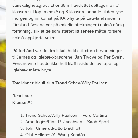
vanskelighetsgrad. Etter 35 mil avsluttet deltagerne i C-
klassen sitt løp, mens A og B klassen fortsatte til den lyse
morgen og innkomst på KAK-hytta på Lauvlandsmoen i
Finsland. Veiene var på enkelte strekninger i nokså dårlig
forfatning, slik at de som startet litt senere måtte forsere
nokså oppkjørte veier.
På forhånd var det fra lokalt hold stilt store forventninger
til Jernes og Iglebæk-brødrene, Jan Trygve og Per Svein.
Førstnevnte hadde ikke helt klaff i siste del av løpet og
Iglebæk måtte bryte.
Totalvinner ble til slutt Trond Schea/Willy Paulsen.
Resultater
Klasse A:
Trond Schea/Willy Paulsen – Ford Cortina
Arne Ingier/Finn R. Jacobsen – Saab Sport
John Unnerud/Otto Brødholt
Olaf Hellenes/A. Wang Sandås