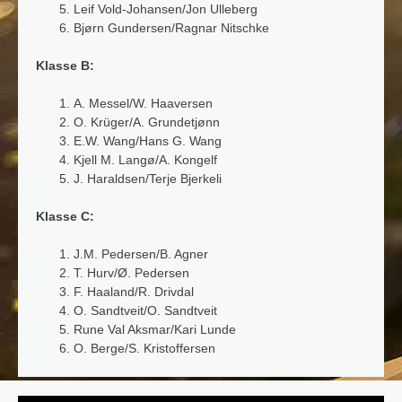
Leif Vold-Johansen/Jon Ulleberg
Bjørn Gundersen/Ragnar Nitschke
Klasse B:
A. Messel/W. Haaversen
O. Krüger/A. Grundetjønn
E.W. Wang/Hans G. Wang
Kjell M. Langø/A. Kongelf
J. Haraldsen/Terje Bjerkeli
Klasse C:
J.M. Pedersen/B. Agner
T. Hurv/Ø. Pedersen
F. Haaland/R. Drivdal
O. Sandtveit/O. Sandtveit
Rune Val Aksmar/Kari Lunde
O. Berge/S. Kristoffersen