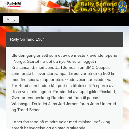
Skip
to
content
Meny
Rally Sørland 1964
Ble den gang ansett som et av de meste krevende løpene
i Norge. Startet fra det da nye Volvo-anlegget i
Kristiansand, med Jens Jarl Jernes, i en BMC Cooper,
som første bil over startrampa. Løpet var på cirka 500 km
med fire spesialetapper på lukkede veier. Løpsleder var
Tor Ruud som hadde fått politiets tillatelse til å sperre av
disse veistrekningene. Første del av løpet gikk i Finsland,
Øvrebø, Vennesla og Randesund fram til pause i
Vågsbygd. Da ledet Jens Jarl Jernes foran John Unnerud
og Trond Schea.
Løpet fortsatte på mindre veier med minimal trafikk og
spredt bebyggelse og en stadig stigende