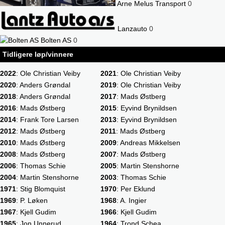
Arne Melus Transport
0
Lanzauto
0
Bolten AS
0
Tidligere løp/vinnere
2022
: Ole Christian Veiby
2021
: Ole Christian Veiby
2020
: Anders Grøndal
2019
: Ole Christian Veiby
2018
: Anders Grøndal
2017
: Mads Østberg
2016
: Mads Østberg
2015
: Eyvind Brynildsen
2014
: Frank Tore Larsen
2013
: Eyvind Brynildsen
2012
: Mads Østberg
2011
: Mads Østberg
2010
: Mads Østberg
2009
: Andreas Mikkelsen
2008
: Mads Østberg
2007
: Mads Østberg
2006
: Thomas Schie
2005
: Martin Stenshorne
2004
: Martin Stenshorne
2003
: Thomas Schie
1971
: Stig Blomquist
1970
: Per Eklund
1969
: P. Løken
1968
: A. Ingier
1967
: Kjell Gudim
1966
: Kjell Gudim
1965
: Jon Unnerud
1964
: Trond Schea