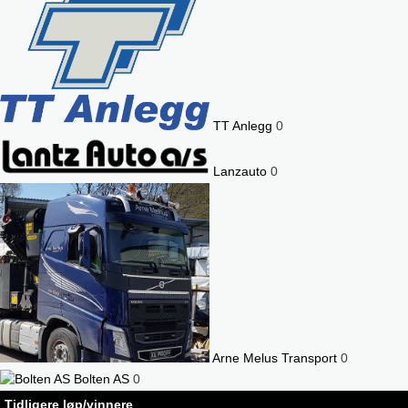
TT Anlegg
0
Lanzauto
0
Arne Melus Transport
0
Bolten AS
0
Tidligere løp/vinnere