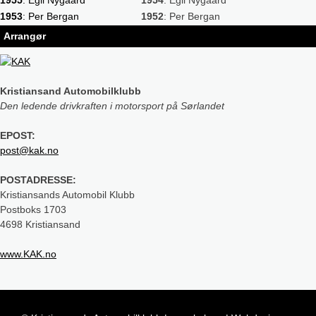
1955
: Egil Nygaard
1954
: Egil Nygaard
1953
: Per Bergan
1952
: Per Bergan
Arrangør
Kristiansand Automobilklubb
Den ledende drivkraften i motorsport på Sørlandet
EPOST:
post@kak.no
POSTADRESSE:
Kristiansands Automobil Klubb
Postboks 1703
4698 Kristiansand
www.KAK.no