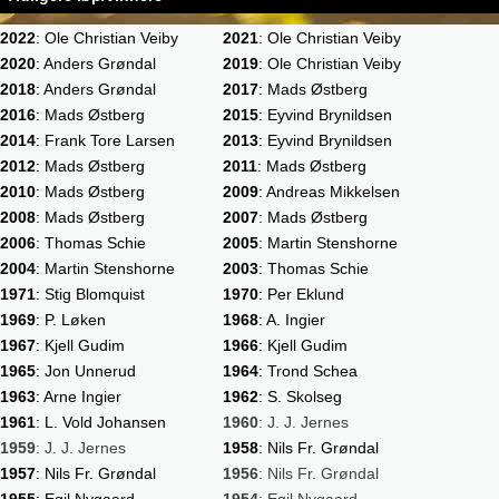
2022
: Ole Christian Veiby
2021
: Ole Christian Veiby
2020
: Anders Grøndal
2019
: Ole Christian Veiby
2018
: Anders Grøndal
2017
: Mads Østberg
2016
: Mads Østberg
2015
: Eyvind Brynildsen
2014
: Frank Tore Larsen
2013
: Eyvind Brynildsen
2012
: Mads Østberg
2011
: Mads Østberg
2010
: Mads Østberg
2009
: Andreas Mikkelsen
2008
: Mads Østberg
2007
: Mads Østberg
2006
: Thomas Schie
2005
: Martin Stenshorne
2004
: Martin Stenshorne
2003
: Thomas Schie
1971
: Stig Blomquist
1970
: Per Eklund
1969
: P. Løken
1968
: A. Ingier
1967
: Kjell Gudim
1966
: Kjell Gudim
1965
: Jon Unnerud
1964
: Trond Schea
1963
: Arne Ingier
1962
: S. Skolseg
1961
: L. Vold Johansen
1960
: J. J. Jernes
1959
: J. J. Jernes
1958
: Nils Fr. Grøndal
1957
: Nils Fr. Grøndal
1956
: Nils Fr. Grøndal