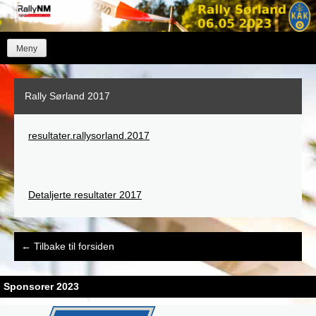
Skip
to
content
Meny
Rally Sørland 2017
resultater.rallysorland.2017
Detaljerte resultater 2017
Post
←
Tilbake til forsiden
navigation
Sponsorer 2023