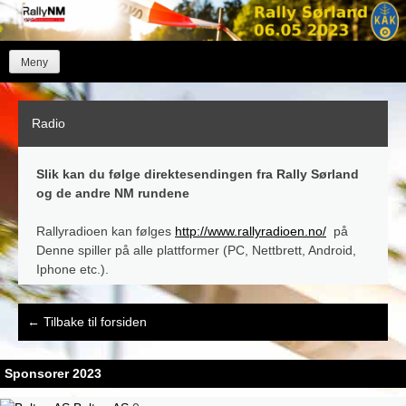
Skip
to
content
Meny
Radio
Slik kan du følge direktesendingen fra Rally Sørland
og de andre NM rundene
Rallyradioen kan følges
http://www.rallyradioen.no/
på
Denne spiller på alle plattformer (PC, Nettbrett, Android,
Iphone etc.).
Post
←
Tilbake til forsiden
navigation
Sponsorer 2023