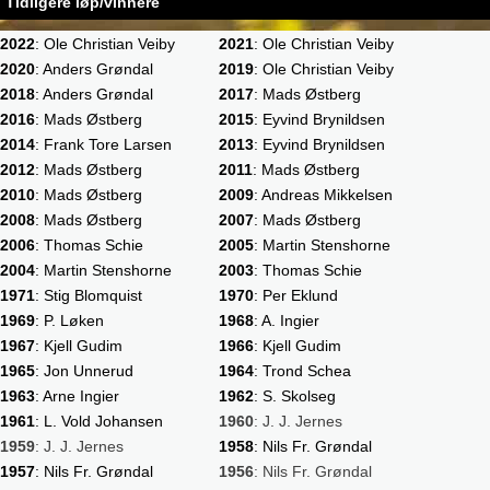
Tidligere løp/vinnere
2022
: Ole Christian Veiby
2021
: Ole Christian Veiby
2020
: Anders Grøndal
2019
: Ole Christian Veiby
2018
: Anders Grøndal
2017
: Mads Østberg
2016
: Mads Østberg
2015
: Eyvind Brynildsen
2014
: Frank Tore Larsen
2013
: Eyvind Brynildsen
2012
: Mads Østberg
2011
: Mads Østberg
2010
: Mads Østberg
2009
: Andreas Mikkelsen
2008
: Mads Østberg
2007
: Mads Østberg
2006
: Thomas Schie
2005
: Martin Stenshorne
2004
: Martin Stenshorne
2003
: Thomas Schie
1971
: Stig Blomquist
1970
: Per Eklund
1969
: P. Løken
1968
: A. Ingier
1967
: Kjell Gudim
1966
: Kjell Gudim
1965
: Jon Unnerud
1964
: Trond Schea
1963
: Arne Ingier
1962
: S. Skolseg
1961
: L. Vold Johansen
1960
: J. J. Jernes
1959
: J. J. Jernes
1958
: Nils Fr. Grøndal
1957
: Nils Fr. Grøndal
1956
: Nils Fr. Grøndal