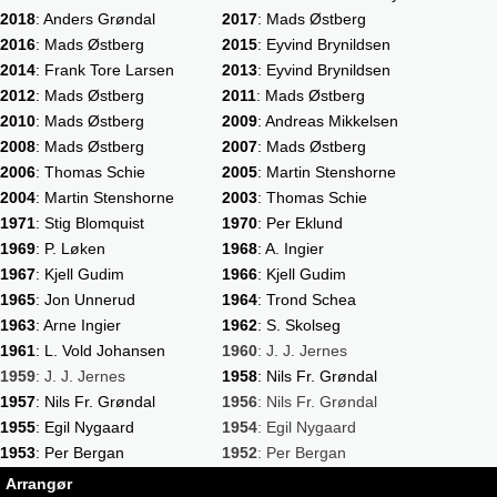
2018
: Anders Grøndal
2017
: Mads Østberg
2016
: Mads Østberg
2015
: Eyvind Brynildsen
2014
: Frank Tore Larsen
2013
: Eyvind Brynildsen
2012
: Mads Østberg
2011
: Mads Østberg
2010
: Mads Østberg
2009
: Andreas Mikkelsen
2008
: Mads Østberg
2007
: Mads Østberg
2006
: Thomas Schie
2005
: Martin Stenshorne
2004
: Martin Stenshorne
2003
: Thomas Schie
1971
: Stig Blomquist
1970
: Per Eklund
1969
: P. Løken
1968
: A. Ingier
1967
: Kjell Gudim
1966
: Kjell Gudim
1965
: Jon Unnerud
1964
: Trond Schea
1963
: Arne Ingier
1962
: S. Skolseg
1961
: L. Vold Johansen
1960
: J. J. Jernes
1959
: J. J. Jernes
1958
: Nils Fr. Grøndal
1957
: Nils Fr. Grøndal
1956
: Nils Fr. Grøndal
1955
: Egil Nygaard
1954
: Egil Nygaard
1953
: Per Bergan
1952
: Per Bergan
Arrangør