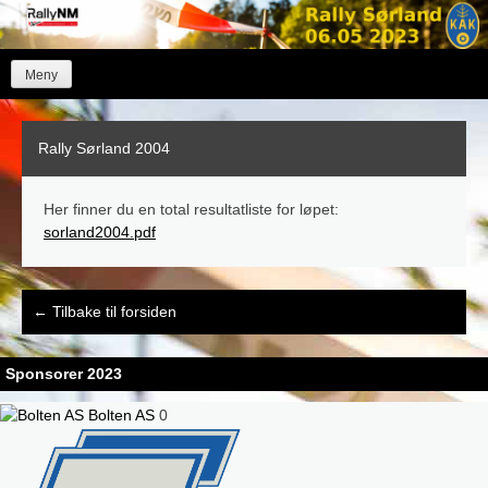
Skip
to
content
Meny
Rally Sørland 2004
Her finner du en total resultatliste for løpet:
sorland2004.pdf
Post
←
Tilbake til forsiden
navigation
Sponsorer 2023
Bolten AS
0