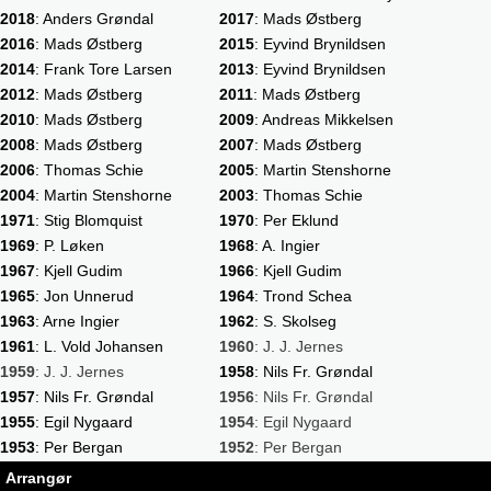
2018
: Anders Grøndal
2017
: Mads Østberg
2016
: Mads Østberg
2015
: Eyvind Brynildsen
2014
: Frank Tore Larsen
2013
: Eyvind Brynildsen
2012
: Mads Østberg
2011
: Mads Østberg
2010
: Mads Østberg
2009
: Andreas Mikkelsen
2008
: Mads Østberg
2007
: Mads Østberg
2006
: Thomas Schie
2005
: Martin Stenshorne
2004
: Martin Stenshorne
2003
: Thomas Schie
1971
: Stig Blomquist
1970
: Per Eklund
1969
: P. Løken
1968
: A. Ingier
1967
: Kjell Gudim
1966
: Kjell Gudim
1965
: Jon Unnerud
1964
: Trond Schea
1963
: Arne Ingier
1962
: S. Skolseg
1961
: L. Vold Johansen
1960
: J. J. Jernes
1959
: J. J. Jernes
1958
: Nils Fr. Grøndal
1957
: Nils Fr. Grøndal
1956
: Nils Fr. Grøndal
1955
: Egil Nygaard
1954
: Egil Nygaard
1953
: Per Bergan
1952
: Per Bergan
Arrangør