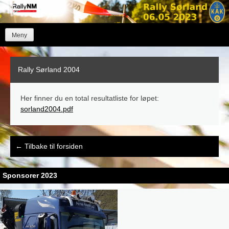
Skip
to
content
Meny
Rally Sørland 2004
Her finner du en total resultatliste for løpet:
sorland2004.pdf
Post
←
Tilbake til forsiden
navigation
Sponsorer 2023