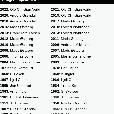
2022
: Ole Christian Veiby
2021
: Ole Christian Veiby
2020
: Anders Grøndal
2019
: Ole Christian Veiby
2018
: Anders Grøndal
2017
: Mads Østberg
2016
: Mads Østberg
2015
: Eyvind Brynildsen
2014
: Frank Tore Larsen
2013
: Eyvind Brynildsen
2012
: Mads Østberg
2011
: Mads Østberg
2010
: Mads Østberg
2009
: Andreas Mikkelsen
2008
: Mads Østberg
2007
: Mads Østberg
2006
: Thomas Schie
2005
: Martin Stenshorne
2004
: Martin Stenshorne
2003
: Thomas Schie
1971
: Stig Blomquist
1970
: Per Eklund
1969
: P. Løken
1968
: A. Ingier
1967
: Kjell Gudim
1966
: Kjell Gudim
1965
: Jon Unnerud
1964
: Trond Schea
1963
: Arne Ingier
1962
: S. Skolseg
1961
: L. Vold Johansen
1960
: J. J. Jernes
1959
: J. J. Jernes
1958
: Nils Fr. Grøndal
1957
: Nils Fr. Grøndal
1956
: Nils Fr. Grøndal