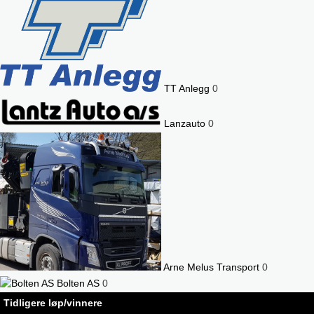
TT Anlegg
0
Lanzauto
0
Arne Melus Transport
0
Bolten AS
0
Tidligere løp/vinnere