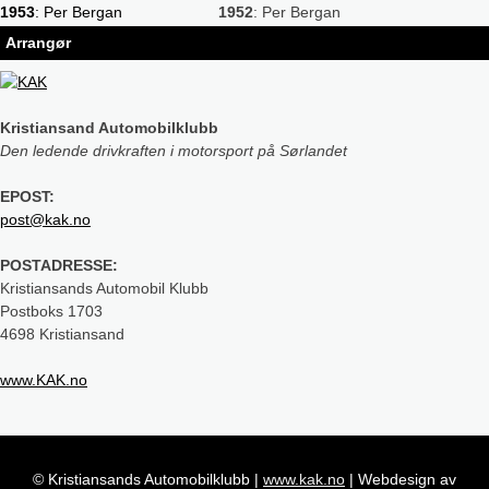
1953
: Per Bergan
1952
: Per Bergan
Arrangør
Kristiansand Automobilklubb
Den ledende drivkraften i motorsport på Sørlandet
EPOST:
post@kak.no
POSTADRESSE:
Kristiansands Automobil Klubb
Postboks 1703
4698 Kristiansand
www.KAK.no
© Kristiansands Automobilklubb
|
www.kak.no
|
Webdesign av