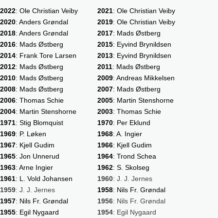
2022
: Ole Christian Veiby
2021
: Ole Christian Veiby
2020
: Anders Grøndal
2019
: Ole Christian Veiby
2018
: Anders Grøndal
2017
: Mads Østberg
2016
: Mads Østberg
2015
: Eyvind Brynildsen
2014
: Frank Tore Larsen
2013
: Eyvind Brynildsen
2012
: Mads Østberg
2011
: Mads Østberg
2010
: Mads Østberg
2009
: Andreas Mikkelsen
2008
: Mads Østberg
2007
: Mads Østberg
2006
: Thomas Schie
2005
: Martin Stenshorne
2004
: Martin Stenshorne
2003
: Thomas Schie
1971
: Stig Blomquist
1970
: Per Eklund
1969
: P. Løken
1968
: A. Ingier
1967
: Kjell Gudim
1966
: Kjell Gudim
1965
: Jon Unnerud
1964
: Trond Schea
1963
: Arne Ingier
1962
: S. Skolseg
1961
: L. Vold Johansen
1960
: J. J. Jernes
1959
: J. J. Jernes
1958
: Nils Fr. Grøndal
1957
: Nils Fr. Grøndal
1956
: Nils Fr. Grøndal
1955
: Egil Nygaard
1954
: Egil Nygaard