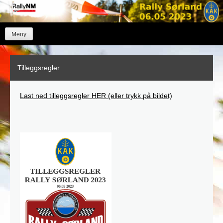
Skip
to
content
Meny
Tilleggsregler
Last ned tilleggsregler HER (eller trykk på bildet)