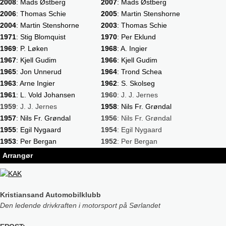
2008
: Mads Østberg
2007
: Mads Østberg
2006
: Thomas Schie
2005
: Martin Stenshorne
2004
: Martin Stenshorne
2003
: Thomas Schie
1971
: Stig Blomquist
1970
: Per Eklund
1969
: P. Løken
1968
: A. Ingier
1967
: Kjell Gudim
1966
: Kjell Gudim
1965
: Jon Unnerud
1964
: Trond Schea
1963
: Arne Ingier
1962
: S. Skolseg
1961
: L. Vold Johansen
1960
: J. J. Jernes
1959
: J. J. Jernes
1958
: Nils Fr. Grøndal
1957
: Nils Fr. Grøndal
1956
: Nils Fr. Grøndal
1955
: Egil Nygaard
1954
: Egil Nygaard
1953
: Per Bergan
1952
: Per Bergan
Arrangør
Kristiansand Automobilklubb
Den ledende drivkraften i motorsport på Sørlandet