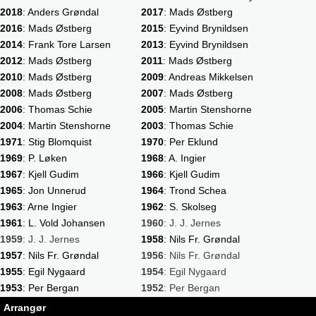
2018
: Anders Grøndal
2017
: Mads Østberg
2016
: Mads Østberg
2015
: Eyvind Brynildsen
2014
: Frank Tore Larsen
2013
: Eyvind Brynildsen
2012
: Mads Østberg
2011
: Mads Østberg
2010
: Mads Østberg
2009
: Andreas Mikkelsen
2008
: Mads Østberg
2007
: Mads Østberg
2006
: Thomas Schie
2005
: Martin Stenshorne
2004
: Martin Stenshorne
2003
: Thomas Schie
1971
: Stig Blomquist
1970
: Per Eklund
1969
: P. Løken
1968
: A. Ingier
1967
: Kjell Gudim
1966
: Kjell Gudim
1965
: Jon Unnerud
1964
: Trond Schea
1963
: Arne Ingier
1962
: S. Skolseg
1961
: L. Vold Johansen
1960
: J. J. Jernes
1959
: J. J. Jernes
1958
: Nils Fr. Grøndal
1957
: Nils Fr. Grøndal
1956
: Nils Fr. Grøndal
1955
: Egil Nygaard
1954
: Egil Nygaard
1953
: Per Bergan
1952
: Per Bergan
Arrangør