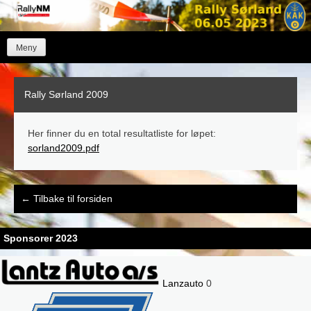
Skip
to
content
Meny
Rally Sørland 2009
Her finner du en total resultatliste for løpet:
sorland2009.pdf
Post
←
Tilbake til forsiden
navigation
Sponsorer 2023
Lanzauto
0