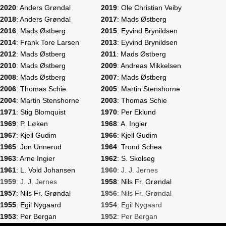
2020
: Anders Grøndal
2019
: Ole Christian Veiby
2018
: Anders Grøndal
2017
: Mads Østberg
2016
: Mads Østberg
2015
: Eyvind Brynildsen
2014
: Frank Tore Larsen
2013
: Eyvind Brynildsen
2012
: Mads Østberg
2011
: Mads Østberg
2010
: Mads Østberg
2009
: Andreas Mikkelsen
2008
: Mads Østberg
2007
: Mads Østberg
2006
: Thomas Schie
2005
: Martin Stenshorne
2004
: Martin Stenshorne
2003
: Thomas Schie
1971
: Stig Blomquist
1970
: Per Eklund
1969
: P. Løken
1968
: A. Ingier
1967
: Kjell Gudim
1966
: Kjell Gudim
1965
: Jon Unnerud
1964
: Trond Schea
1963
: Arne Ingier
1962
: S. Skolseg
1961
: L. Vold Johansen
1960
: J. J. Jernes
1959
: J. J. Jernes
1958
: Nils Fr. Grøndal
1957
: Nils Fr. Grøndal
1956
: Nils Fr. Grøndal
1955
: Egil Nygaard
1954
: Egil Nygaard
1953
: Per Bergan
1952
: Per Bergan