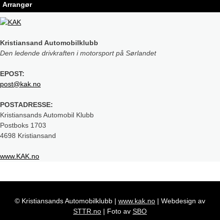
Arrangør
Kristiansand Automobilklubb
Den ledende drivkraften i motorsport på Sørlandet
EPOST:
post@kak.no
POSTADRESSE:
Kristiansands Automobil Klubb
Postboks 1703
4698 Kristiansand
www.KAK.no
© Kristiansands Automobilklubb
|
www.kak.no
|
Webdesign av
STTR.no
|
Foto av
SBO