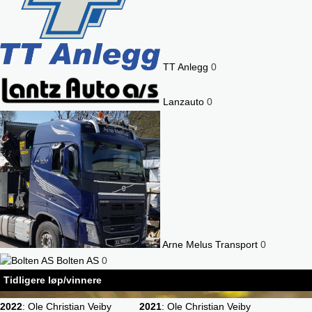
TT Anlegg
0
Lanzauto
0
Arne Melus Transport
0
Bolten AS
0
Tidligere løp/vinnere
2022
: Ole Christian Veiby
2021
: Ole Christian Veiby