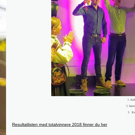
1 .And
2. Søre
3.
Ke
Resultatlisten med totalvinnere 2018 finner du her