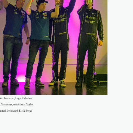
ers Grøndal ,Roger Eilertsen
n Snartemo, Arne-Ingar Stulen
nneth Johnsrød, Eirik Borge