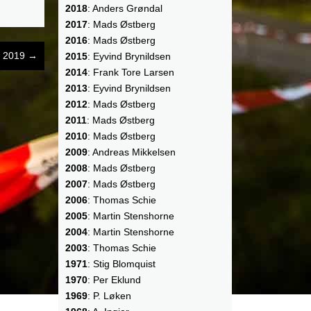
2018
: Anders Grøndal
2017
: Mads Østberg
2016
: Mads Østberg
up 2019
→
2015
: Eyvind Brynildsen
2014
: Frank Tore Larsen
2013
: Eyvind Brynildsen
2012
: Mads Østberg
2011
: Mads Østberg
2010
: Mads Østberg
2009
: Andreas Mikkelsen
2008
: Mads Østberg
2007
: Mads Østberg
2006
: Thomas Schie
2005
: Martin Stenshorne
2004
: Martin Stenshorne
2003
: Thomas Schie
1971
: Stig Blomquist
1970
: Per Eklund
1969
: P. Løken