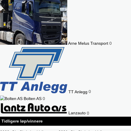
Arne Melus Transport
0
TT Anlegg
0
Bolten AS
0
Lanzauto
0
Tidligere løp/vinnere