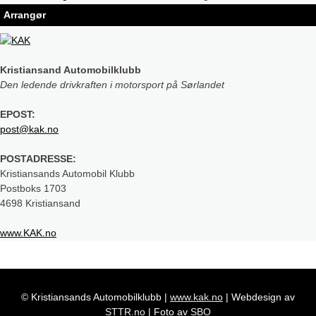
Arrangør
Kristiansand Automobilklubb
Den ledende drivkraften i motorsport på Sørlandet
EPOST:
post@kak.no
POSTADRESSE:
Kristiansands Automobil Klubb
Postboks 1703
4698 Kristiansand
www.KAK.no
© Kristiansands Automobilklubb
|
www.kak.no
|
Webdesign av
STTR.no
|
Foto av
SBO