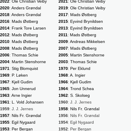
2022
: Ole Christian Veiby
2021
: Ole Christian Veiby
2020
: Anders Grøndal
2019
: Ole Christian Veiby
2018
: Anders Grøndal
2017
: Mads Østberg
2016
: Mads Østberg
2015
: Eyvind Brynildsen
2014
: Frank Tore Larsen
2013
: Eyvind Brynildsen
2012
: Mads Østberg
2011
: Mads Østberg
2010
: Mads Østberg
2009
: Andreas Mikkelsen
2008
: Mads Østberg
2007
: Mads Østberg
2006
: Thomas Schie
2005
: Martin Stenshorne
2004
: Martin Stenshorne
2003
: Thomas Schie
1971
: Stig Blomquist
1970
: Per Eklund
1969
: P. Løken
1968
: A. Ingier
1967
: Kjell Gudim
1966
: Kjell Gudim
1965
: Jon Unnerud
1964
: Trond Schea
1963
: Arne Ingier
1962
: S. Skolseg
1961
: L. Vold Johansen
1960
: J. J. Jernes
1959
: J. J. Jernes
1958
: Nils Fr. Grøndal
1957
: Nils Fr. Grøndal
1956
: Nils Fr. Grøndal
1955
: Egil Nygaard
1954
: Egil Nygaard
1953
: Per Bergan
1952
: Per Bergan