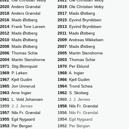
2022
: Ole Christian Veiby
2021
: Ole Christian Veiby
2020
: Anders Grøndal
2019
: Ole Christian Veiby
2018
: Anders Grøndal
2017
: Mads Østberg
2016
: Mads Østberg
2015
: Eyvind Brynildsen
2014
: Frank Tore Larsen
2013
: Eyvind Brynildsen
2012
: Mads Østberg
2011
: Mads Østberg
2010
: Mads Østberg
2009
: Andreas Mikkelsen
2008
: Mads Østberg
2007
: Mads Østberg
2006
: Thomas Schie
2005
: Martin Stenshorne
2004
: Martin Stenshorne
2003
: Thomas Schie
1971
: Stig Blomquist
1970
: Per Eklund
1969
: P. Løken
1968
: A. Ingier
1967
: Kjell Gudim
1966
: Kjell Gudim
1965
: Jon Unnerud
1964
: Trond Schea
1963
: Arne Ingier
1962
: S. Skolseg
1961
: L. Vold Johansen
1960
: J. J. Jernes
1959
: J. J. Jernes
1958
: Nils Fr. Grøndal
1957
: Nils Fr. Grøndal
1956
: Nils Fr. Grøndal
1955
: Egil Nygaard
1954
: Egil Nygaard
1953
: Per Bergan
1952
: Per Bergan