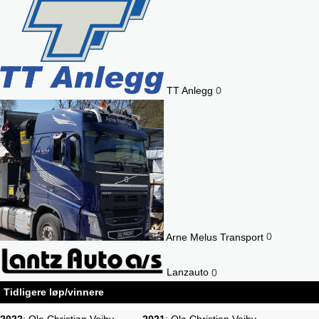
TT Anlegg
0
Arne Melus Transport
0
Lanzauto
0
Tidligere løp/vinnere