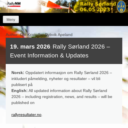
Skip
to
content
Meny
Author:
Ole Kristoffer Dybvik Apeland
19. mars 2026
Rally Sørland 2026 –
:
Event Information & Updates
Norsk:
Oppdatert informasjon om Rally Sørland 2026 –
inkludert påmelding, nyheter og resultater – vil bli
publisert på
English:
All updated information about Rally Sørland
2026 – including registration, news, and results – will be
published on
rallyresultater.no
.