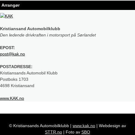
Arrangør
Kristiansand Automobilklubb
Den ledende drivkraften i motorsport på Sørlandet
EPOST:
post@kak.no
POSTADRESSE:
Kristiansands Automobil Klubb
Postboks 1703
4698 Kristiansand
www.KAK.no
© Kristiansands Automobilklubb
|
www.kak.no
|
Webdesign av
STTR.no
|
Foto av
SBO